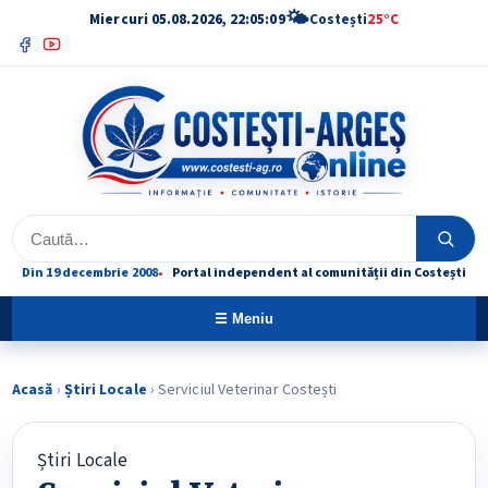
🌤
Miercuri 05.08.2026, 22:05:10
Costești
25°C
Facebook
YouTube
Caută
Caută
Din 19 decembrie 2008
Portal independent al comunității din Costești
☰ Meniu
Acasă
›
Știri Locale
›
Serviciul Veterinar Costești
Știri Locale