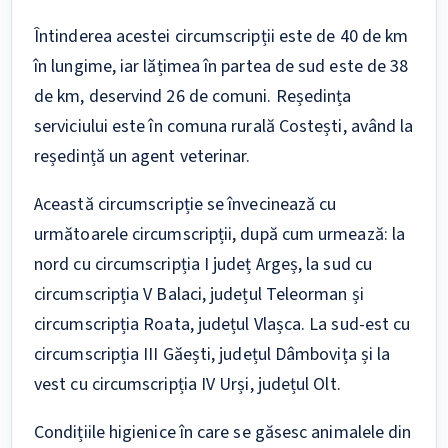
Întinderea acestei circumscripții este de 40 de km
în lungime, iar lățimea în partea de sud este de 38
de km, deservind 26 de comuni. Reședința
serviciului este în comuna rurală Costești, având la
reședință un agent veterinar.
Această circumscripție se învecinează cu
următoarele circumscripții, după cum urmează: la
nord cu circumscripția I județ Argeș, la sud cu
circumscripția V Balaci, județul Teleorman și
circumscripția Roata, județul Vlașca. La sud-est cu
circumscripția III Găești, județul Dâmbovița și la
vest cu circumscripția IV Urși, județul Olt.
Condițiile higienice în care se găsesc animalele din