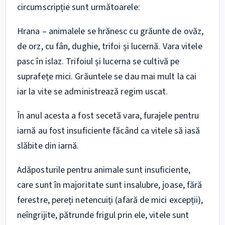
circumscripție sunt următoarele:
Hrana – animalele se hrănesc cu grăunte de ovăz,
de orz, cu fân, dughie, trifoi și lucernă. Vara vitele
pasc în islaz. Trifoiul și lucerna se cultivă pe
suprafețe mici. Grăuntele se dau mai mult la cai
iar la vite se administrează regim uscat.
În anul acesta a fost secetă vara, furajele pentru
iarnă au fost insuficiente făcând ca vitele să iasă
slăbite din iarnă.
Adăposturile pentru animale sunt insuficiente,
care sunt în majoritate sunt insalubre, joase, fără
ferestre, pereți netencuiți (afară de mici excepții),
neîngrijite, pătrunde frigul prin ele, vitele sunt