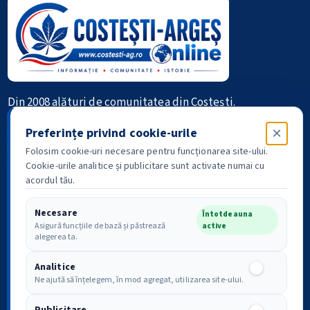
Din 2008 alături de comunitatea din Costești.
×
Informație • Comunitate • Istorie
Preferințe privind cookie-urile
Folosim cookie-uri necesare pentru funcționarea site-ului.
Cookie-urile analitice și publicitare sunt activate numai cu
acordul tău.
Necesare
Întotdeauna
Asigură funcțiile de bază și păstrează
active
Politica de confidențialitate
Drepturile tale GDPR
alegerea ta.
Analitice
Analitice
Ne ajută să înțelegem, în mod agregat, utilizarea site-ului.
Conținut publicitar disponibil după acordul pentru cookie-uri
publicitare.
Preferințe