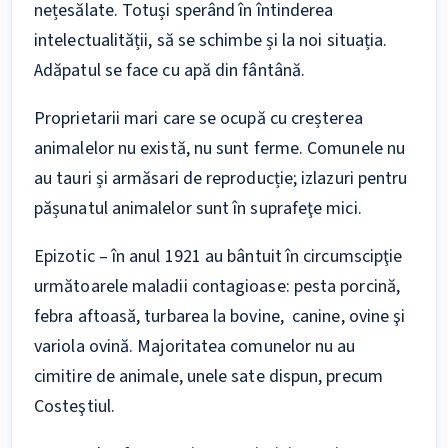
nețesălate. Totuși sperând în întinderea
intelectualității, să se schimbe și la noi situația.
Adăpatul se face cu apă din fântână.
Proprietarii mari care se ocupă cu creșterea
animalelor nu există, nu sunt ferme. Comunele nu
au tauri și armăsari de reproducție; izlazuri pentru
pășunatul animalelor sunt în suprafeţe mici.
Epizotic – în anul 1921 au bântuit în circumscipţie
următoarele maladii contagioase: pesta porcină,
febra aftoasă, turbarea la bovine, canine, ovine şi
variola ovină. Majoritatea comunelor nu au
cimitire de animale, unele sate dispun, precum
Costeştiul.