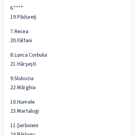
6.****
19.Pădureţi
7.Recea
20.Fâlfani
8.Lunca Corbului
21.Hârşeşti
9.Slobozia
22.Mârghia
10.Humele
23.Martalogi
11.Şerboieni
24.Bârlogu