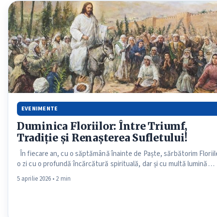
EVENIMENTE
Duminica Floriilor: Între Triumf,
Tradiție și Renașterea Sufletului!
În fiecare an, cu o săptămână înainte de Paște, sărbătorim Floriil
o zi cu o profundă încărcătură spirituală, dar și cu multă lumină…
5 aprilie 2026 • 2 min