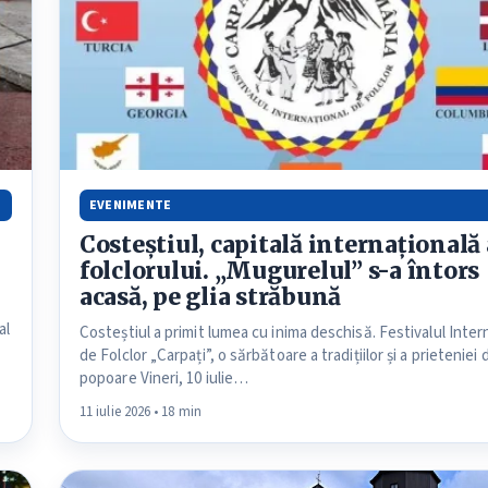
EVENIMENTE
Costeștiul, capitală internațională 
folclorului. „Mugurelul” s-a întors
acasă, pe glia străbună
r
al
Costeștiul a primit lumea cu inima deschisă. Festivalul Inter
de Folclor „Carpați”, o sărbătoare a tradițiilor și a prieteniei 
popoare Vineri, 10 iulie…
11 iulie 2026 • 18 min