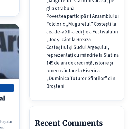
„Mugurelul” s-a întors acasă, pe
glia străbună
Povestea participării Ansamblului
Folcloric „Mugurelul” Costești la
cea de-a XII-a ediție a Festivalului
„Joc și cânt la Breaza
Costeștiul și Sudul Argeșului,
reprezentați cu mândrie la Slatina
149 de ani de credință, istorie și
binecuvântare la Biserica
„Duminica Tuturor Sfinților” din
Broșteni
al
Recent Comments
ălușului
erul