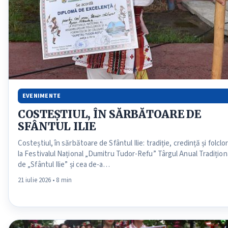
EVENIMENTE
COSTEȘTIUL, ÎN SĂRBĂTOARE DE
SFÂNTUL ILIE
Costeștiul, în sărbătoare de Sfântul Ilie: tradiție, credință și folclo
la Festivalul Național „Dumitru Tudor-Refu” Târgul Anual Tradițion
de „Sfântul Ilie” și cea de-a…
21 iulie 2026 • 8 min