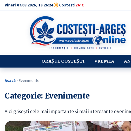
Vineri 07.08.2026, 19:26:25
Costești
26°C
ORAȘUL COSTEȘTI
VREMEA
AN
Acasă
›
Evenimente
Categorie:
Evenimente
Aici găsești cele mai importante și mai interesante evenime