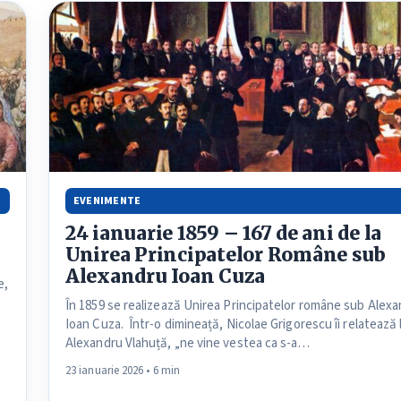
EVENIMENTE
24 ianuarie 1859 – 167 de ani de la
Unirea Principatelor Române sub
Alexandru Ioan Cuza
e,
În 1859 se realizează Unirea Principatelor române sub Alex
Ioan Cuza. Într-o dimineață, Nicolae Grigorescu îi relatează 
Alexandru Vlahuță, „ne vine vestea ca s-a…
23 ianuarie 2026 • 6 min