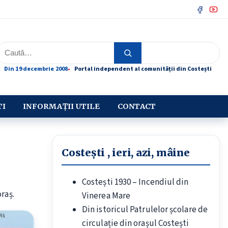
Facebo
You
Caută
Caută
Din 19 decembrie 2008
Portal independent al comunității din Costești
TI
INFORMAȚII UTILE
CONTACT
Costești , ieri, azi, mâine
Costești 1930 – Incendiul din
raș.
Vinerea Mare
Din istoricul Patrulelor școlare de
circulație din orașul Costești