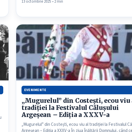
13 octombrie 2025 • 2 min
EVENIMENTE
„Mugurelul” din Costești, ecou viu 
tradiției la Festivalul Călușului
Argeșean – Ediția a XXXV-a
u
„Mugurelul” din Costești, ecou viu al tradiției la Festivalul C
Argeșean – Ediția a XXXV-a În ziua Înălțării Domnului, când c