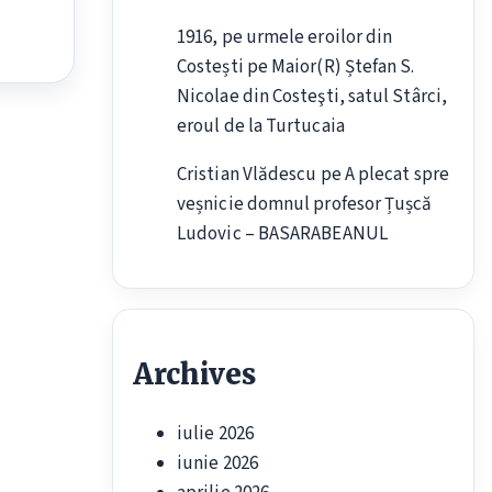
1916, pe urmele eroilor din
Costești
pe
Maior(R) Ștefan S.
Nicolae din Costeşti, satul Stârci,
eroul de la Turtucaia
Cristian Vlădescu
pe
A plecat spre
veșnicie domnul profesor Țușcă
Ludovic – BASARABEANUL
Archives
iulie 2026
iunie 2026