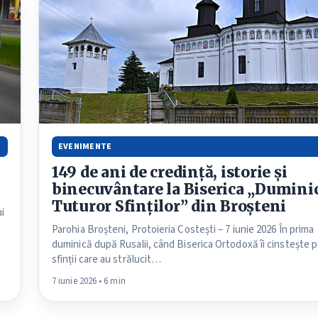
EVENIMENTE
149 de ani de credință, istorie și
binecuvântare la Biserica „Dumini
Tuturor Sfinților” din Broșteni
ui
Parohia Broșteni, Protoieria Costești – 7 iunie 2026 În prima
duminică după Rusalii, când Biserica Ortodoxă îi cinstește p
sfinții care au strălucit…
7 iunie 2026 • 6 min