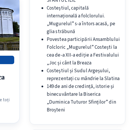
SFÂNTUL ILIE
Costeștiul, capitală
internațională a folclorului.
„Mugurelul” s-a întors acasă, pe
glia străbună
Povestea participării Ansamblului
Folcloric „Mugurelul” Costești la
cea de-a XII-a ediție a Festivalului
„Joc și cânt la Breaza
Costeștiul și Sudul Argeșului,
ca
reprezentați cu mândrie la Slatina
149 de ani de credință, istorie și
binecuvântare la Biserica
e toți
„Duminica Tuturor Sfinților” din
Broșteni