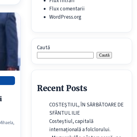
Flux intrări
Flux comentarii
WordPress.org
Caută
Caută
Recent Posts
i
COSTEȘTIUL, ÎN SĂRBĂTOARE DE
SFÂNTUL ILIE
Costeștiul, capitală
Mihaela,
internațională a folclorului.