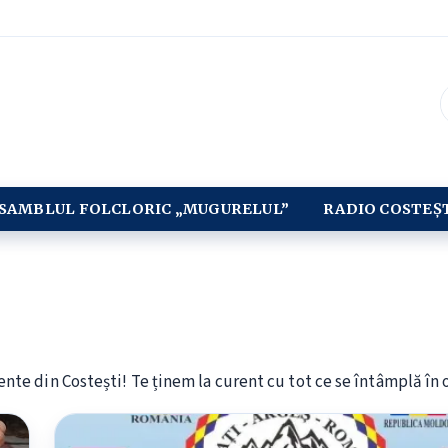
SAMBLUL FOLCLORIC „MUGURELUL”
RADIO COSTEȘ
nte din Costești! Te ținem la curent cu tot ce se întâmplă în o