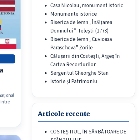
Casa Nicolau, monument istoric
Monumente istorice
Biserica de lemn „Înălțarea
Domnului” Telești (1773)
Biserica de lemn „Cuvioasa
Parascheva” Zorile
Călușarii din Costești, Argeș în
Cartea Recordurilor
a
Sergentul Gheorghe Stan
Istorie și Patrimoniu
național
dintre
Articole recente
COSTEȘTIUL, ÎN SĂRBĂTOARE DE