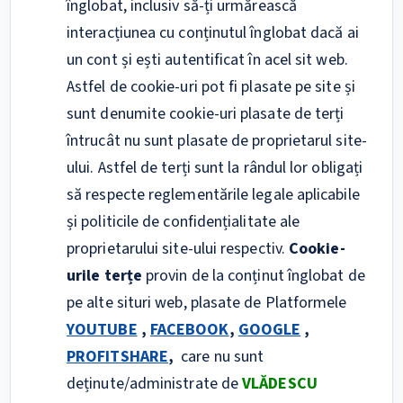
înglobat, inclusiv să-ți urmărească
interacțiunea cu conținutul înglobat dacă ai
un cont și ești autentificat în acel sit web.
Astfel de cookie-uri pot fi plasate pe site și
sunt denumite cookie-uri plasate de terți
întrucât nu sunt plasate de proprietarul site-
ului. Astfel de terți sunt la rândul lor obligați
să respecte reglementările legale aplicabile
și politicile de confidențialitate ale
proprietarului site-ului respectiv.
Cookie-
urile terțe
provin de la conținut înglobat de
pe alte situri web, plasate de Platformele
YOUTUBE
,
FACEBOOK
,
GOOGLE
,
PROFITSHARE
,
care nu sunt
deținute/administrate de
VLĂDESCU