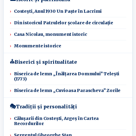
Costești, Anul 1930 Un Paște în Lacrimi
Din istoricul Patrulelor școlare de circulație
Casa Nicolau, monument istoric
Monumente istorice
⛪
Biserici și spiritualitate
Biserica de lemn „Înălțarea Domnului” Telești
(1773)
Biserica de lemn „Cuvioasa Parascheva” Zorile
🎭
Tradiții și personalități
Călușarii din Costești, Argeș în Cartea
Recordurilor
Sergentul Gheorghe Stan