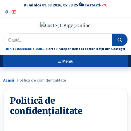
🌤
Duminică 09.08.2026, 05:58:26
Costești
--°C
Facebook
YouTube
Caută
Caută
Din 19 decembrie 2008
Portal independent al comunității din Costești
☰ Meniu
Acasă
›
Politică de confidențialitate
Politică de
confidențialitate