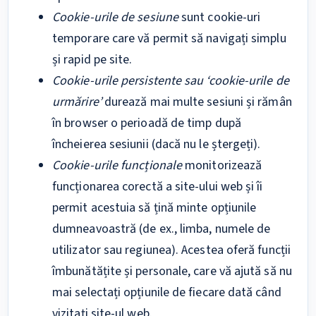
Cookie-urile de sesiune
sunt cookie-uri
temporare care vă permit să navigați simplu
și rapid pe site.
Cookie-urile persistente sau ‘cookie-urile de
urmărire’
durează mai multe sesiuni și rămân
în browser o perioadă de timp după
încheierea sesiunii (dacă nu le ștergeți).
Cookie-urile funcționale
monitorizează
funcționarea corectă a site-ului web și îi
permit acestuia să țină minte opțiunile
dumneavoastră (de ex., limba, numele de
utilizator sau regiunea). Acestea oferă funcții
îmbunătățite și personale, care vă ajută să nu
mai selectați opțiunile de fiecare dată când
vizitați site-ul web.