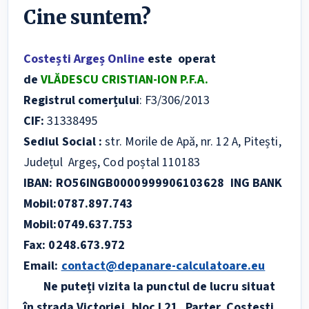
Cine suntem?
Costești Argeș Online
este operat
de
VLĂDESCU CRISTIAN-ION P.F.A.
Registrul comerțului
: F3/306/2013
CIF:
31338495
S
ediul Social :
str. Morile de Apă, nr. 12 A, Pitești,
Județul Argeș, Cod poștal 110183
IBAN:
RO56INGB0000999906103628
ING BANK
Mobil:
0787.897.743
Mobil:
0749.637.753
Fax:
0248.673.972
Email:
contact@depanare-calculatoare.eu
Ne puteți vizita la punctul de lucru situat
în strada Victoriei, bloc L21, Parter, Costești,