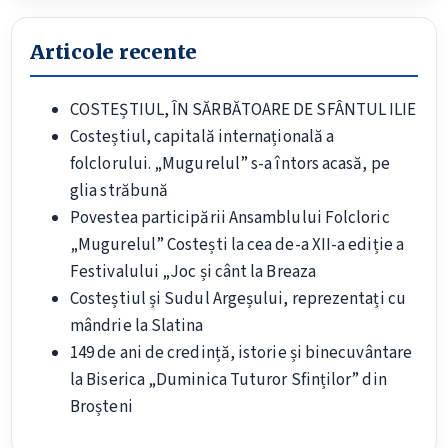
Articole recente
COSTEȘTIUL, ÎN SĂRBĂTOARE DE SFÂNTUL ILIE
Costeștiul, capitală internațională a
folclorului. „Mugurelul” s-a întors acasă, pe
glia străbună
Povestea participării Ansamblului Folcloric
„Mugurelul” Costești la cea de-a XII-a ediție a
Festivalului „Joc și cânt la Breaza
Costeștiul și Sudul Argeșului, reprezentați cu
mândrie la Slatina
149 de ani de credință, istorie și binecuvântare
la Biserica „Duminica Tuturor Sfinților” din
Broșteni