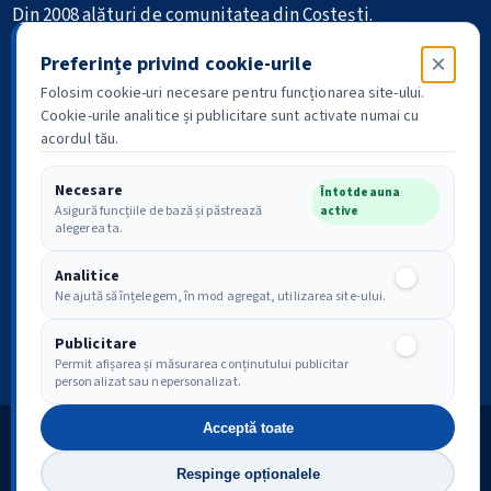
Din 2008 alături de comunitatea din Costești.
×
Informație • Comunitate • Istorie
Preferințe privind cookie-urile
Folosim cookie-uri necesare pentru funcționarea site-ului.
Cookie-urile analitice și publicitare sunt activate numai cu
acordul tău.
Necesare
Întotdeauna
Asigură funcțiile de bază și păstrează
active
Politica de confidențialitate
Drepturile tale GDPR
alegerea ta.
Analitice
Analitice
Ne ajută să înțelegem, în mod agregat, utilizarea site-ului.
Conținut publicitar disponibil după acordul pentru cookie-uri
publicitare.
Preferințe
Publicitare
Publicitare
Permit afișarea și măsurarea conținutului publicitar
personalizat sau nepersonalizat.
Acceptă toate
Costești-Argeș Online
Respinge opționalele
Copyright © 2008–2026