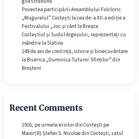
glia străbună
Povestea participării Ansamblului Folcloric
„Mugurelul” Costești la cea de-a XII-a ediție a
Festivalului „Joc și cânt la Breaza
Costeștiul și Sudul Argeșului, reprezentați cu
mândrie la Slatina
149 de ani de credință, istorie și binecuvântare
la Biserica „Duminica Tuturor Sfinților” din
Broșteni
Recent Comments
1916, pe urmele eroilor din Costești
pe
Maior(R) Ștefan S. Nicolae din Costeşti, satul