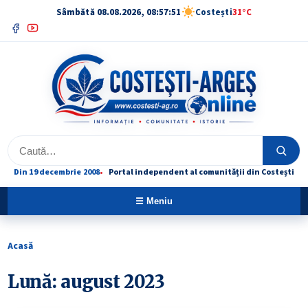
Sâmbătă 08.08.2026, 08:57:51
Costești
31°C
Facebook
YouTube
Caută
Caută
Din 19 decembrie 2008
Portal independent al comunității din Costești
☰ Meniu
Acasă
Lună:
august 2023