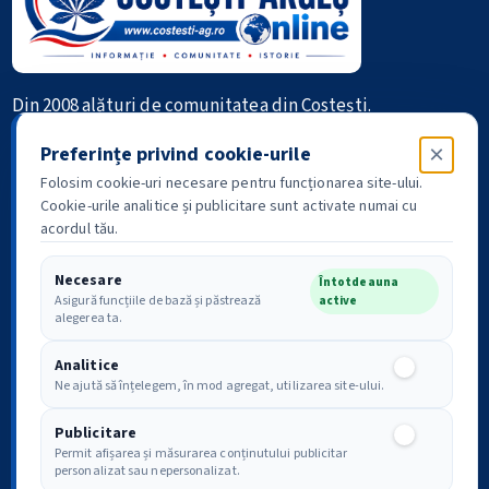
Din 2008 alături de comunitatea din Costești.
×
Preferințe privind cookie-urile
Informație • Comunitate • Istorie
Folosim cookie-uri necesare pentru funcționarea site-ului.
Cookie-urile analitice și publicitare sunt activate numai cu
acordul tău.
Necesare
Întotdeauna
Asigură funcțiile de bază și păstrează
active
Politica de confidențialitate
Drepturile tale GDPR
alegerea ta.
Analitice
Analitice
Ne ajută să înțelegem, în mod agregat, utilizarea site-ului.
Conținut publicitar disponibil după acordul pentru cookie-uri
publicitare.
Preferințe
Publicitare
Publicitare
Permit afișarea și măsurarea conținutului publicitar
personalizat sau nepersonalizat.