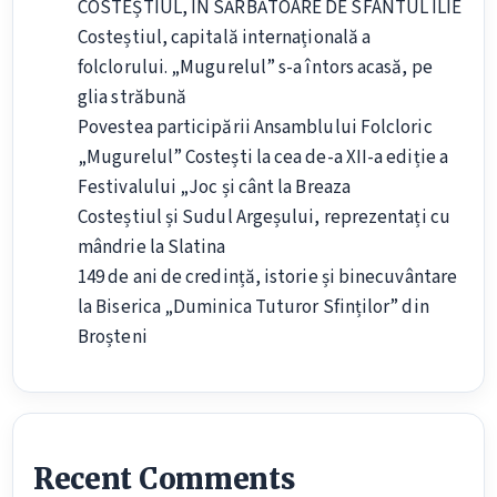
COSTEȘTIUL, ÎN SĂRBĂTOARE DE SFÂNTUL ILIE
Costeștiul, capitală internațională a
folclorului. „Mugurelul” s-a întors acasă, pe
glia străbună
Povestea participării Ansamblului Folcloric
„Mugurelul” Costești la cea de-a XII-a ediție a
Festivalului „Joc și cânt la Breaza
Costeștiul și Sudul Argeșului, reprezentați cu
mândrie la Slatina
149 de ani de credință, istorie și binecuvântare
la Biserica „Duminica Tuturor Sfinților” din
Broșteni
Recent Comments