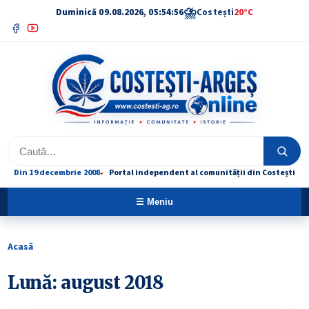
⛈
Duminică 09.08.2026, 05:54:56
Costești
20°C
Facebook
YouTube
Caută
Caută
Din 19 decembrie 2008
Portal independent al comunității din Costești
☰ Meniu
Acasă
Lună:
august 2018