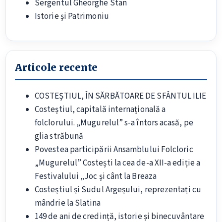
Sergentul Gheorghe Stan
Istorie și Patrimoniu
Articole recente
COSTEȘTIUL, ÎN SĂRBĂTOARE DE SFÂNTUL ILIE
Costeștiul, capitală internațională a
folclorului. „Mugurelul” s-a întors acasă, pe
glia străbună
Povestea participării Ansamblului Folcloric
„Mugurelul” Costești la cea de-a XII-a ediție a
Festivalului „Joc și cânt la Breaza
Costeștiul și Sudul Argeșului, reprezentați cu
mândrie la Slatina
149 de ani de credință, istorie și binecuvântare