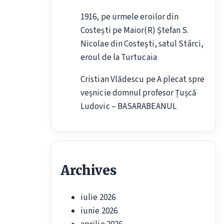
1916, pe urmele eroilor din
Costești
pe
Maior(R) Ștefan S.
Nicolae din Costeşti, satul Stârci,
eroul de la Turtucaia
Cristian Vlădescu
pe
A plecat spre
veșnicie domnul profesor Țușcă
Ludovic – BASARABEANUL
Archives
iulie 2026
iunie 2026