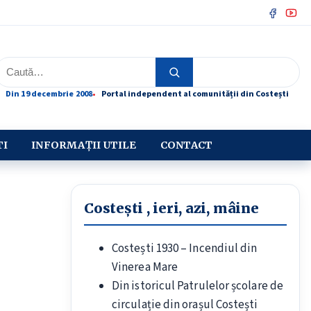
Facebo
You
Caută
Caută
Din 19 decembrie 2008
Portal independent al comunității din Costești
TI
INFORMAȚII UTILE
CONTACT
Costești , ieri, azi, mâine
Costești 1930 – Incendiul din
Vinerea Mare
Din istoricul Patrulelor școlare de
circulație din orașul Costești