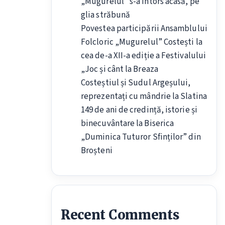
„Mugurelul” s-a întors acasă, pe
glia străbună
Povestea participării Ansamblului
Folcloric „Mugurelul” Costești la
cea de-a XII-a ediție a Festivalului
„Joc și cânt la Breaza
Costeștiul și Sudul Argeșului,
reprezentați cu mândrie la Slatina
149 de ani de credință, istorie și
binecuvântare la Biserica
„Duminica Tuturor Sfinților” din
Broșteni
Recent Comments