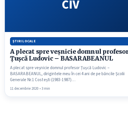
CIV
ȘTIRI LOCALE
A plecat spre veșnicie domnul profeso
Țușcă Ludovic – BASARABEANUL
A plecat spre veșnicie domnul profesor Țușcă Ludovic –
BASARABEANUL, dirigintele meu în cei 4 ani de pe băncile Școlii
Generale Nr.1 Costești (1983-1987)…
11 decembrie 2020 • 3 min