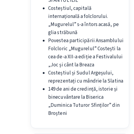
SFÂNTUL ILIE
Costeștiul, capitală
internațională a folclorului.
„Mugurelul” s-a întors acasă, pe
glia străbună
Povestea participării Ansamblului
Folcloric „Mugurelul” Costești la
cea de-a XII-a ediție a Festivalului
„Joc și cânt la Breaza
Costeștiul și Sudul Argeșului,
reprezentați cu mândrie la Slatina
149 de ani de credință, istorie și
binecuvântare la Biserica
„Duminica Tuturor Sfinților” din
Broșteni