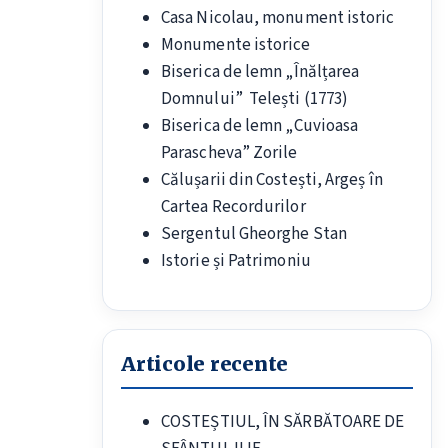
Casa Nicolau, monument istoric
Monumente istorice
Biserica de lemn „Înălțarea
Domnului” Telești (1773)
Biserica de lemn „Cuvioasa
Parascheva” Zorile
Călușarii din Costești, Argeș în
Cartea Recordurilor
Sergentul Gheorghe Stan
Istorie și Patrimoniu
Articole recente
COSTEȘTIUL, ÎN SĂRBĂTOARE DE