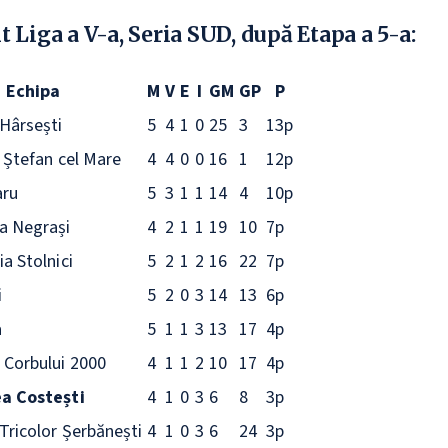
 Liga a V-a, Seria SUD, după Etapa a 5-a:
Echipa
M
V
E
I
GM
GP
P
 Hârsești
5
4
1
0
25
3
13p
l Ștefan cel Mare
4
4
0
0
16
1
12p
aru
5
3
1
1
14
4
10p
a Negrași
4
2
1
1
19
10
7p
a Stolnici
5
2
1
2
16
22
7p
i
5
2
0
3
14
13
6p
a
5
1
1
3
13
17
4p
 Corbului 2000
4
1
1
2
10
17
4p
a Costești
4
1
0
3
6
8
3p
Tricolor Șerbănești
4
1
0
3
6
24
3p