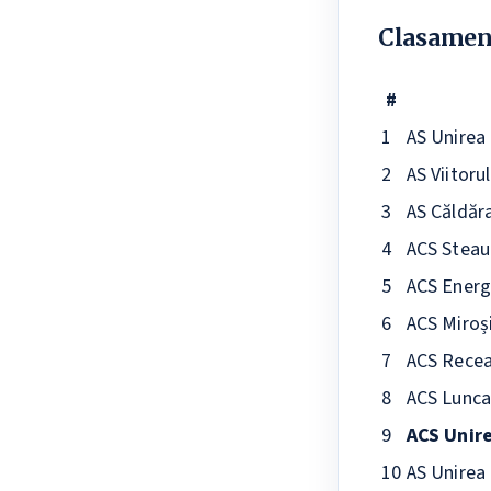
Clasament
#
1
AS Unirea
2
AS Viitoru
3
AS Căldăr
4
ACS Steau
5
ACS Energi
6
ACS Miroș
7
ACS Rece
8
ACS Lunca
9
ACS Unire
10
AS Unirea 