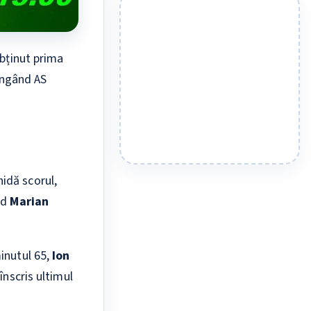
bținut prima
vingând AS
idă scorul,
nd
Marian
inutul 65,
Ion
înscris ultimul