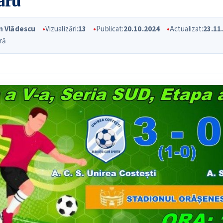
aru
an Vlădescu
Vizualizări:
13
Publicat:
20.10.2024
Actualizat:
23.11
ră