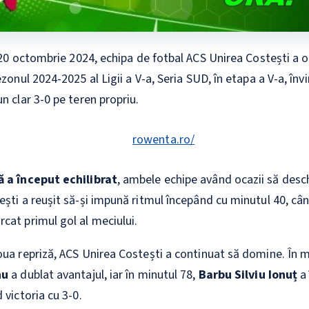
20 octombrie 2024, echipa de fotbal ACS Unirea Costești a o
ezonul 2024-2025 al Ligii a V-a, Seria SUD, în etapa a V-a, în
n clar 3-0 pe teren propriu.
ă a început echilibrat
, ambele echipe având ocazii să desch
ești a reușit să-și impună ritmul începând cu minutul 40, câ
cat primul gol al meciului.
oua repriză, ACS Unirea Costești a continuat să domine. În m
nu
a dublat avantajul, iar în minutul 78,
Barbu Silviu Ionuț
a 
 victoria cu 3-0.