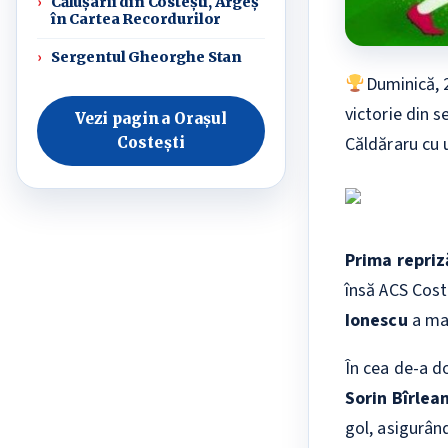
Călușarii din Costești, Argeș
în Cartea Recordurilor
Sergentul Gheorghe Stan
Duminică, 
victorie din s
Vezi pagina Orașul
Căldăraru cu u
Costești
Prima repriz
însă ACS Cost
Ionescu
a mar
În cea de-a d
Sorin Bîrlea
gol, asigurând