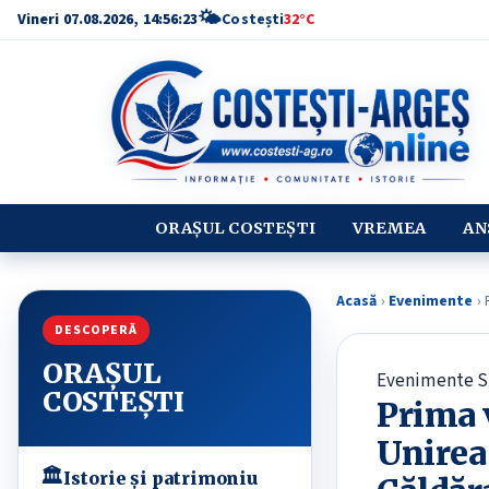
🌤
Vineri 07.08.2026, 14:56:24
Costești
32°C
ORAȘUL COSTEȘTI
VREMEA
AN
Acasă
›
Evenimente
›
P
DESCOPERĂ
ORAȘUL
Evenimente
S
COSTEȘTI
Prima 
Unirea 
🏛
Istorie și patrimoniu