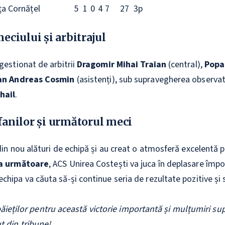
ța Cornățel
5
1
0
4
7
27
3p
meciului și arbitrajul
gestionat de arbitrii
Dragomir Mihai Traian
(central),
Popa
an Andreas Cosmin
(asistenți), sub supravegherea observat
hail
.
 fanilor și următorul meci
din nou alături de echipă și au creat o atmosferă excelentă 
a următoare
, ACS Unirea Costești va juca în deplasare împ
echipa va căuta să-și continue seria de rezultate pozitive și 
 băieților pentru această victorie importantă și mulțumiri sup
t din tribune!