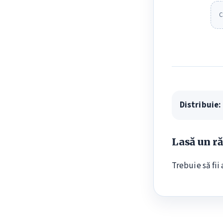
C
Distribuie:
Lasă un r
Trebuie să fii