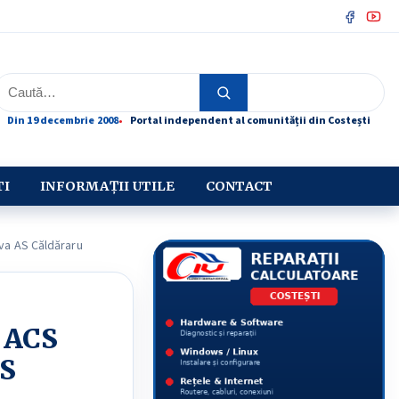
Facebo
You
Caută
Caută
Din 19 decembrie 2008
Portal independent al comunității din Costești
TI
INFORMAȚII UTILE
CONTACT
iva AS Căldăraru
u ACS
AS