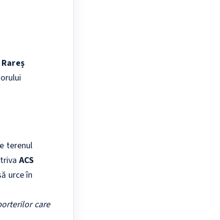
 Rareș
orului
pe terenul
otriva
ACS
să urce în
orterilor care