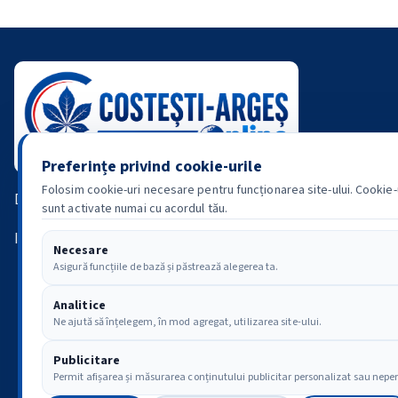
Preferințe privind cookie-urile
Folosim cookie-uri necesare pentru funcționarea site-ului. Cookie-ur
Din 2008 alături de comunitatea din Costești.
sunt activate numai cu acordul tău.
Informație • Comunitate • Istorie
Necesare
Asigură funcțiile de bază și păstrează alegerea ta.
Analitice
Ne ajută să înțelegem, în mod agregat, utilizarea site-ului.
Co
Publicitare
Permit afișarea și măsurarea conținutului publicitar personalizat sau nepe