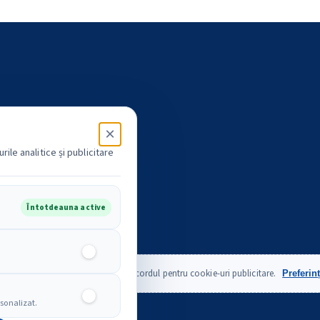
×
ile analitice și publicitare
Întotdeauna active
Analitice
nținut publicitar disponibil după acordul pentru cookie-uri publicitare.
Preferin
Publicitare
rsonalizat.