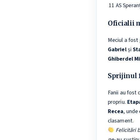
11
AS Speran
Oficialii 
Meciul a fost 
Gabriel
și
St
Ghiberdel Mi
Sprijinul
Fanii au fost 
propriu.
Etap
Recea
, unde 
clasament.
Felicitări
ne-au susținu