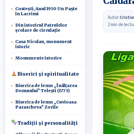
Căldăr
Costești, Anul 1930 Un Paște
în Lacrimi
Autor:
Cristi
2 min de lectu
Din istoricul Patrulelor
școlare de circulație
Casa Nicolau, monument
istoric
Monumente istorice
Biserici și spiritualitate
Biserica de lemn „Înălțarea
Domnului” Telești (1773)
Biserica de lemn „Cuvioasa
Parascheva” Zorile
Tradiții și personalități