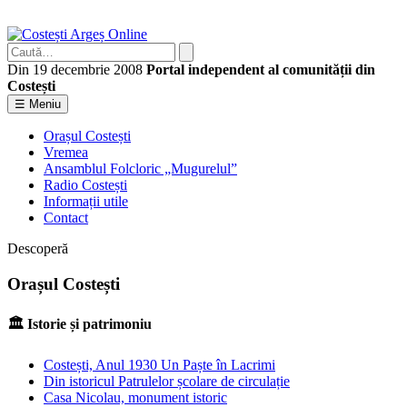
Caută
Caută
Din 19 decembrie 2008
Portal independent al comunității din
Costești
☰ Meniu
Orașul Costești
Vremea
Ansamblul Folcloric „Mugurelul”
Radio Costești
Informații utile
Contact
Descoperă
Orașul Costești
🏛
Istorie și patrimoniu
Costești, Anul 1930 Un Paște în Lacrimi
Din istoricul Patrulelor școlare de circulație
Casa Nicolau, monument istoric