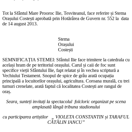
Tot la Sfântul Mare Prooroc Ilie, Tesviteanul, face referire și Stema
Orașului Costești aprobată prin Hotărârea de Guvern nr. 552 la data
de 14 august 2013.
Stema
Orașului
Costești
SEMNIFICAȚIA STEMEI: Sfântul Ilie face trimitere la catedrala cu
același hram de pe teritoriul orașului. Carul și caii de foc sunt
specifice vieții Sfântului Ilie, fapt relatat și în vechea scriptură a
Vechiului Testament. Snopul de spice de grâu arată ocupația
principală a locuitorilor orașului, agricultura. Coroana murală, cu trei
turnuri crenelate, arată faptul că localitatea Costești are rangul de
oraș.
Seara,
sunteți invitați l
a spectacolul folcloric organizat pe scena
amplasată lângă tribuna stadionului
cu participarea artiștilor „ VIOLETA CONSTANTIN și TARAFUL
CĂTĂLIN IANCU”