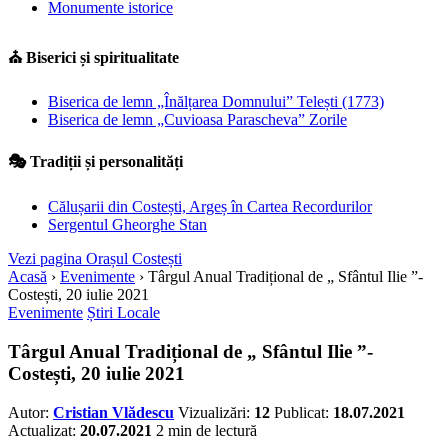
Monumente istorice
⛪
Biserici și spiritualitate
Biserica de lemn „Înălțarea Domnului” Telești (1773)
Biserica de lemn „Cuvioasa Parascheva” Zorile
🎭
Tradiții și personalități
Călușarii din Costești, Argeș în Cartea Recordurilor
Sergentul Gheorghe Stan
Vezi pagina Orașul Costești
Acasă
›
Evenimente
›
Târgul Anual Tradițional de „ Sfântul Ilie ”-
Costești, 20 iulie 2021
Evenimente
Știri Locale
Târgul Anual Tradițional de „ Sfântul Ilie ”-
Costești, 20 iulie 2021
Autor:
Cristian Vlădescu
Vizualizări:
12
Publicat:
18.07.2021
Actualizat:
20.07.2021
2 min de lectură