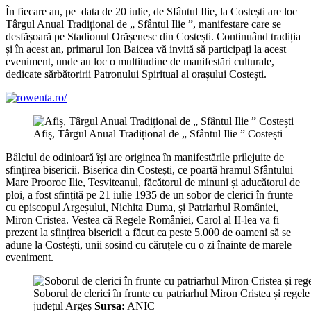
În fiecare an, pe data de 20 iulie, de Sfântul Ilie, la Costești are loc
Târgul Anual Tradițional de „ Sfântul Ilie ”, manifestare care se
desfășoară pe Stadionul Orășenesc din Costești. Continuând tradiția
și în acest an, primarul Ion Baicea vă invită să participați la acest
eveniment, unde au loc o multitudine de manifestări culturale,
dedicate sărbătoririi Patronului Spiritual al orașului Costești.
Afiș, Târgul Anual Tradițional de „ Sfântul Ilie ” Costești
Bâlciul de odinioară își are originea în manifestările prilejuite de
sfințirea bisericii. Biserica din Costești, ce poartă hramul Sfântului
Mare Prooroc Ilie, Tesviteanul, făcătorul de minuni și aducătorul de
ploi, a fost sfințită pe 21 iulie 1935 de un sobor de clerici în frunte
cu episcopul Argeșului, Nichita Duma, și Patriarhul României,
Miron Cristea. Vestea că Regele României, Carol al II-lea va fi
prezent la sfințirea bisericii a făcut ca peste 5.000 de oameni să se
adune la Costești, unii sosind cu căruțele cu o zi înainte de marele
eveniment.
Soborul de clerici în frunte cu patriarhul Miron Cristea și regele 
județul Argeș
Sursa:
ANIC