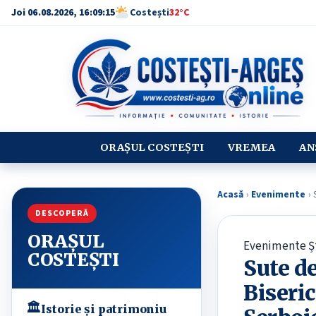
Joi 06.08.2026, 16:09:17
Costești
32°C
ORAȘUL COSTEȘTI
VREMEA
AN
Acasă
›
Evenimente
›
S
DESCOPERĂ
ORAȘUL
Evenimente
Ș
COSTEȘTI
Sute de
Biseric
🏛
Istorie și patrimoniu