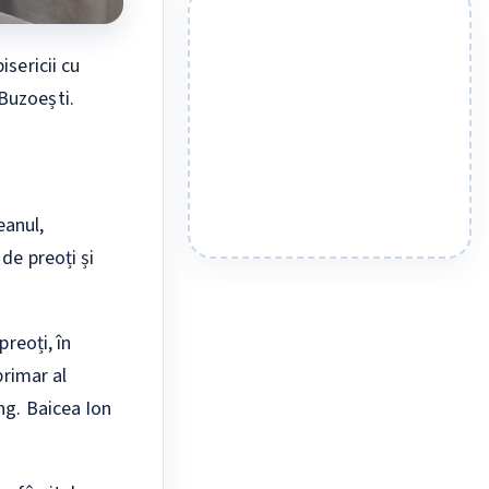
sericii cu
Buzoești.
eanul,
de preoți și
preoți, în
primar al
ng. Baicea Ion