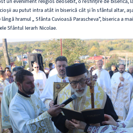
st un eveniment religios deosebit, o resfințire de biserică, la
ncioșii au putut intra atât in biserică cât și în sfântul altar, 
 lângă hramul „ Sfânta Cuvioasă Parascheva”, biserica a mai
le Sfântul Ierarh Nicolae.