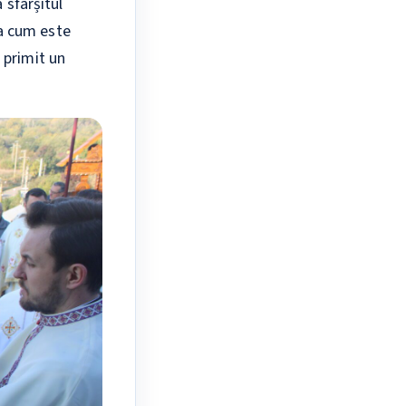
 sfârșitul
așa cum este
 primit un