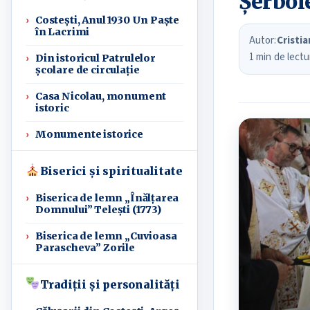
Șerboi
Costești, Anul 1930 Un Paște
în Lacrimi
Autor:
Cristi
1 min de lectu
Din istoricul Patrulelor
școlare de circulație
Casa Nicolau, monument
istoric
Monumente istorice
Biserici și spiritualitate
Biserica de lemn „Înălțarea
Domnului” Telești (1773)
Biserica de lemn „Cuvioasa
Parascheva” Zorile
Tradiții și personalități