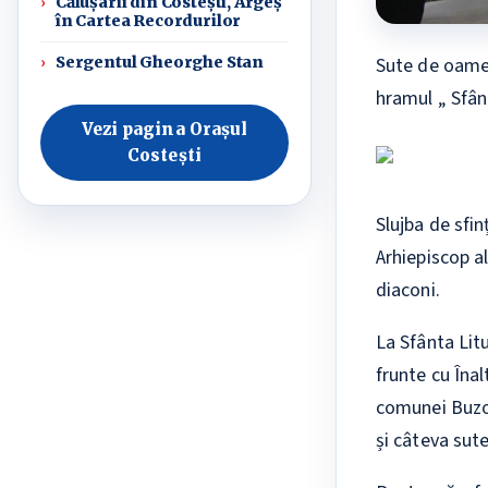
Călușarii din Costești, Argeș
în Cartea Recordurilor
Sute de oameni
Sergentul Gheorghe Stan
hramul „ Sfân
Vezi pagina Orașul
Costești
Slujba de sfin
Arhiepiscop a
diaconi.
La Sfânta Litu
frunte cu Înal
comunei Buzoe
și câteva sute