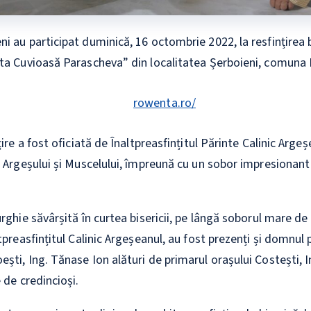
 au participat duminică, 16 octombrie 2022, la resfințirea bi
ta Cuvioasă Parascheva” din localitatea Șerboieni, comuna 
țire a fost oficiată de Înaltpreasfințitul Părinte Calinic Argeș
l Argeșului și Muscelului, împreună cu un sobor impresionant 
rghie săvârșită în curtea bisericii, pe lângă soborul mare de 
tpreasfințitul Calinic Argeșeanul, au fost prezenți și domnul 
ști, Ing. Tănase Ion alături de primarul orașului Costești, I
 de credincioși.