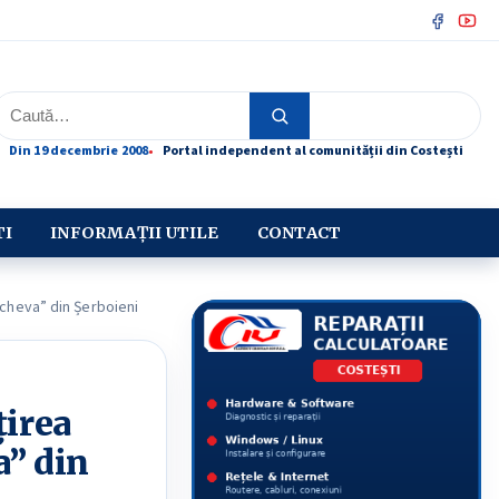
Facebo
You
Caută
Caută
Din 19 decembrie 2008
Portal independent al comunității din Costești
TI
INFORMAȚII UTILE
CONTACT
scheva” din Șerboieni
ţirea
a” din