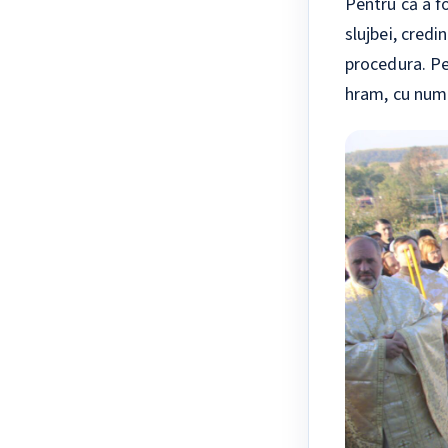
Pentru că a fo
slujbei, credi
procedura. Pe
hram, cu nume