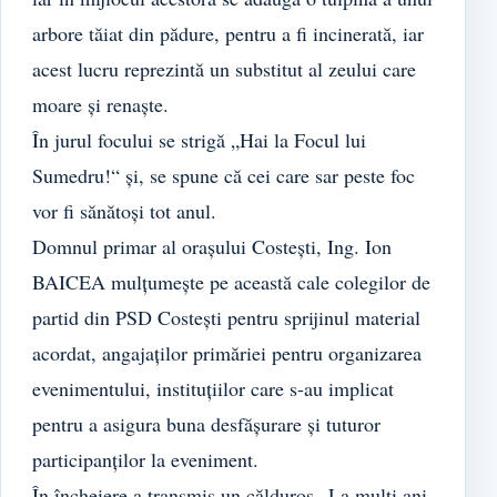
arbore tăiat din pădure, pentru a fi incinerată, iar
acest lucru reprezintă un substitut al zeului care
moare și renaște.
În jurul focului se strigă „Hai la Focul lui
Sumedru!“ și, se spune că cei care sar peste foc
vor fi sănătoși tot anul.
Domnul primar al orașului Costești, Ing. Ion
BAICEA mulțumește pe această cale colegilor de
partid din PSD Costești pentru sprijinul material
acordat, angajaților primăriei pentru organizarea
evenimentului, instituțiilor care s-au implicat
pentru a asigura buna desfășurare și tuturor
participanților la eveniment.
În încheiere a transmis un călduros „La mulți ani,