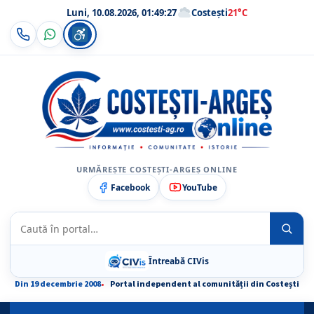
Luni, 10.08.2026, 01:49:28
Costești
21°C
URMĂREȘTE COSTEȘTI-ARGEȘ ONLINE
Facebook
YouTube
Caută
Caută
Întreabă CIVis
Din 19 decembrie 2008
Portal independent al comunității din Costești