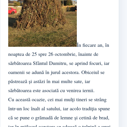
În fiecare an, în
noaptea de 25 spre 26 octombrie, înainte de
sărbătoarea Sfântul Dumitru, se aprind focuri, iar
oamenii se adună în jurul acestora. Obiceiul se
păstrează și astăzi în mai multe sate, iar
sărbătoarea este asociată cu venirea iernii.
Cu această ocazie, cei mai mulți tineri se strâng
într-un loc înalt al satului, iar acolo tradiția spune
că se pune o grămadă de lemne și cetină de brad,
iar în mijlocul acestora se adaugă o tulpină a unui