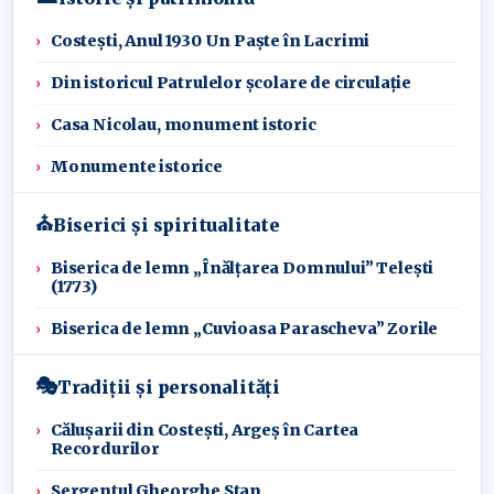
Costești, Anul 1930 Un Paște în Lacrimi
Din istoricul Patrulelor școlare de circulație
Casa Nicolau, monument istoric
Monumente istorice
⛪
Biserici și spiritualitate
Biserica de lemn „Înălțarea Domnului” Telești
(1773)
Biserica de lemn „Cuvioasa Parascheva” Zorile
🎭
Tradiții și personalități
Călușarii din Costești, Argeș în Cartea
Recordurilor
Sergentul Gheorghe Stan