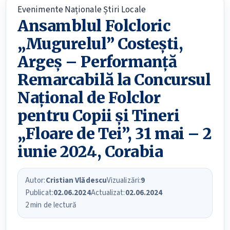
Evenimente
Naționale
Știri Locale
Ansamblul Folcloric
„Mugurelul” Costești,
Argeș – Performanță
Remarcabilă la Concursul
Național de Folclor
pentru Copii și Tineri
„Floare de Tei”, 31 mai – 2
iunie 2024, Corabia
Autor:
Cristian Vlădescu
Vizualizări:
9
Publicat:
02.06.2024
Actualizat:
02.06.2024
2 min de lectură