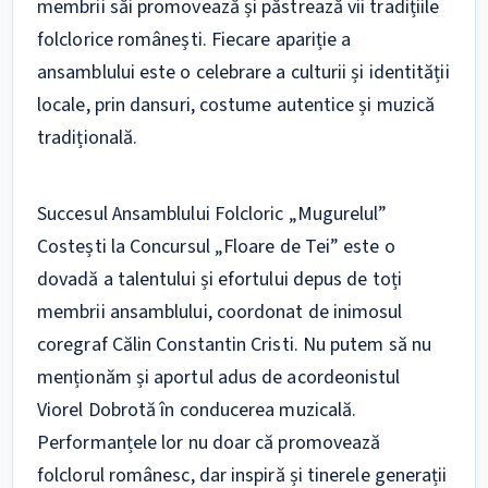
membrii săi promovează și păstrează vii tradițiile
folclorice românești. Fiecare apariție a
ansamblului este o celebrare a culturii și identității
locale, prin dansuri, costume autentice și muzică
tradițională.
Succesul Ansamblului Folcloric „Mugurelul”
Costești la Concursul „Floare de Tei” este o
dovadă a talentului și efortului depus de toți
membrii ansamblului, coordonat de inimosul
coregraf Călin Constantin Cristi. Nu putem să nu
menționăm și aportul adus de acordeonistul
Viorel Dobrotă în conducerea muzicală.
Performanțele lor nu doar că promovează
folclorul românesc, dar inspiră și tinerele generații