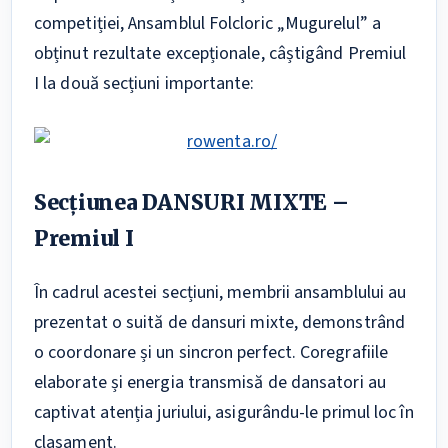
competiției, Ansamblul Folcloric „Mugurelul” a
obținut rezultate excepționale, câștigând Premiul
I la două secțiuni importante:
Secțiunea DANSURI MIXTE –
Premiul I
În cadrul acestei secțiuni, membrii ansamblului au
prezentat o suită de dansuri mixte, demonstrând
o coordonare și un sincron perfect. Coregrafiile
elaborate și energia transmisă de dansatori au
captivat atenția juriului, asigurându-le primul loc în
clasament.