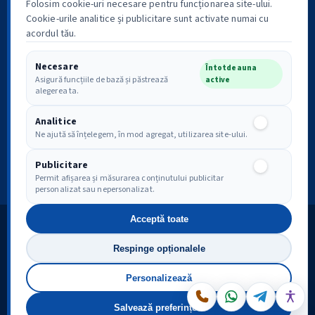
Folosim cookie-uri necesare pentru funcționarea site-ului.
Cookie-urile analitice și publicitare sunt activate numai cu
acordul tău.
Necesare
Întotdeauna
Asigură funcțiile de bază și păstrează
active
Politica de confidențialitate
Drepturile tale GDPR
alegerea ta.
Analitice
Analitice
Ne ajută să înțelegem, în mod agregat, utilizarea site-ului.
Conținut publicitar disponibil după acordul pentru cookie-uri
publicitare.
Preferințe
Publicitare
Publicitare
Permit afișarea și măsurarea conținutului publicitar
personalizat sau nepersonalizat.
Acceptă toate
Costești-Argeș Online
Respinge opționalele
Copyright © 2008–2026
Fondator: Cristian-Ion Vlădescu
Personalizează
Toate drepturile rezervate
Modifică preferințele cookie
Salvează preferințele